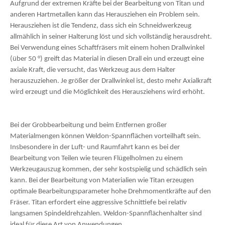
Aufgrund der extremen Kräfte bei der Bearbeitung von Titan und
anderen Hartmetallen kann das Herausziehen ein Problem sein.
Herausziehen ist die Tendenz, dass sich ein Schneidwerkzeug
allmählich in seiner Halterung löst und sich vollständig herausdreht.
Bei Verwendung eines Schaftfräsers mit einem hohen Drallwinkel
(über 50 °) greift das Material in diesen Drall ein und erzeugt eine
axiale Kraft, die versucht, das Werkzeug aus dem Halter
herauszuziehen. Je größer der Drallwinkel ist, desto mehr Axialkraft
wird erzeugt und die Möglichkeit des Herausziehens wird erhöht.
Bei der Grobbearbeitung und beim Entfernen großer
Materialmengen können Weldon-Spannflächen vorteilhaft sein.
Insbesondere in der Luft- und Raumfahrt kann es bei der
Bearbeitung von Teilen wie teuren Flügelholmen zu einem
Werkzeugauszug kommen, der sehr kostspielig und schädlich sein
kann. Bei der Bearbeitung von Materialien wie Titan erzeugen
optimale Bearbeitungsparameter hohe Drehmomentkräfte auf den
Fräser. Titan erfordert eine aggressive Schnittiefe bei relativ
langsamen Spindeldrehzahlen. Weldon-Spannflächenhalter sind
ideal für diese Art von Anwendungen.