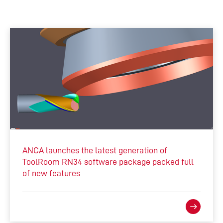
ANCA launches the latest generation of
ToolRoom RN34 software package packed full
of new features