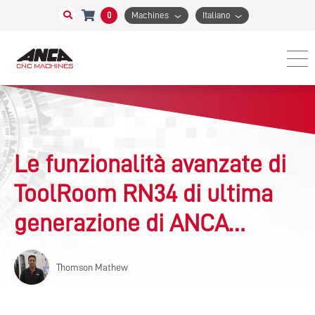
0
Machines
Italiano
Le funzionalità avanzate di
ToolRoom RN34 di ultima
generazione di ANCA
aiutano i clienti di tutto il
Thomson Mathew
mondo a diversificarsi in
altri mercati in rapida