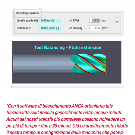
“Con il software di bilanciamento ANCA otteniamo tale
funzionalità sull'utensile generalmente entro cinque minuti.
Alcuni dei nostri utensili più complessi possono richiedere un
po' più di tempo - fino a 20 minuti. Ciò ha drasticamente ridotto
il nostro tempo di configurazione della macchina che poteva