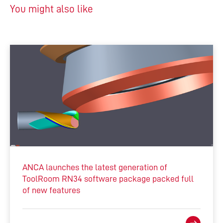
You might also like
ANCA launches the latest generation of
ToolRoom RN34 software package packed full
of new features