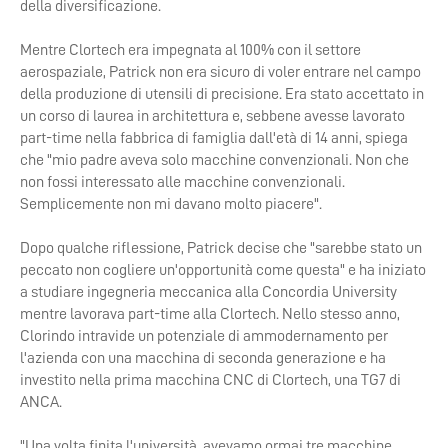
della diversificazione.
Mentre Clortech era impegnata al 100% con il settore
aerospaziale, Patrick non era sicuro di voler entrare nel campo
della produzione di utensili di precisione. Era stato accettato in
un corso di laurea in architettura e, sebbene avesse lavorato
part-time nella fabbrica di famiglia dall'età di 14 anni, spiega
che "mio padre aveva solo macchine convenzionali. Non che
non fossi interessato alle macchine convenzionali.
Semplicemente non mi davano molto piacere".
Dopo qualche riflessione, Patrick decise che "sarebbe stato un
peccato non cogliere un'opportunità come questa" e ha iniziato
a studiare ingegneria meccanica alla Concordia University
mentre lavorava part-time alla Clortech. Nello stesso anno,
Clorindo intravide un potenziale di ammodernamento per
l'azienda con una macchina di seconda generazione e ha
investito nella prima macchina CNC di Clortech, una TG7 di
ANCA.
"Una volta finita l'università, avevamo ormai tre macchine