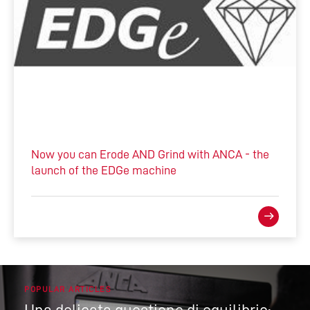
Now you can Erode AND Grind with ANCA - the
launch of the EDGe machine
POPULAR ARTICLES