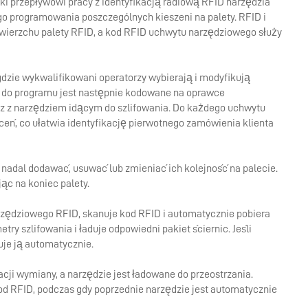
ki przepływowi pracy z identyfikacją radiową RFID narzędzia
 programowania poszczególnych kieszeni na palety. RFID i
ierzchu palety RFID, a kod RFID uchwytu narzędziowego służy
gdzie wykwalifikowani operatorzy wybierają i modyfikują
 do programu jest następnie kodowane na oprawce
az z narzędziem idącym do szlifowania. Do każdego uchwytu
eń, co ułatwia identyfikację pierwotnego zamówienia klienta
nadal dodawać, usuwać lub zmieniać ich kolejność na palecie.
ąc na koniec palety.
zędziowego RFID, skanuje kod RFID i automatycznie pobiera
ry szlifowania i ładuje odpowiedni pakiet ściernic. Jeśli
je ją automatycznie.
ji wymiany, a narzędzie jest ładowane do przeostrzania.
d RFID, podczas gdy poprzednie narzędzie jest automatycznie