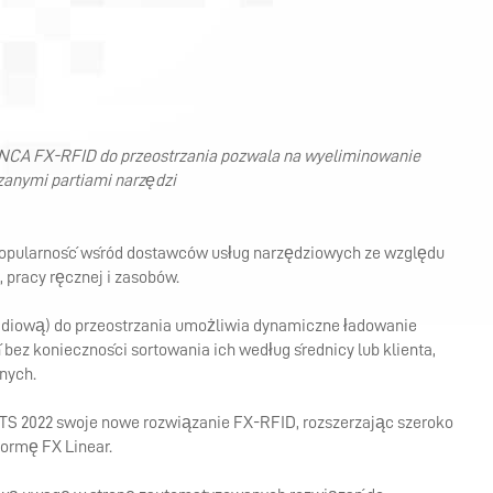
DUKTY DODATKOWE
SERIA TAPX LINEAR
ADAPTER TULEI ZACISKOWEJ
SOLUTIONS,
COLLABORATION, AND
OBRÓBKA PÓŁFABRYKATÓW
PRZEWODY DO CHŁODZIWA
SOFTWARE – MEET BARBARA
EDGE PREPARATION
GEAR CUTTER SOFTWARE
INVENTORY MANAGEMENT IN
NCA FX-RFID do przeostrzania pozwala na wyeliminowanie
A SUPPORTIVE
anymi partiami narzędzi
ENVIRONMENT – MEET ABBY
PRODUKCJA WIERTEŁ
POMIARY NARZĘDZI
FACILITATING PROJECTS
SZLIFOWANIE KÓŁ
FINANCING OPTIONS
popularność wśród dostawców usług narzędziowych ze względu
FROM CONCEPT TO DESIGN –
ZĘBATYCH
 pracy ręcznej i zasobów.
MEET AMELINDA
OBCIĄGANIA
adiową) do przeostrzania umożliwia dynamiczne ładowanie
ZNAKOWANIE LASEROWE
ELEKTROEROZYJNEGO WEDM
SOFTWARE SOLUTIONS TO
 bez konieczności sortowania ich według średnicy lub klienta,
CREATE PHYSICAL PARTS -
anych.
MEET NAIM
TS 2022 swoje nowe rozwiązanie FX-RFID, rozszerzając szeroko
ormę FX Linear.
FINDING SOLUTIONS FOR
PROBLEMS – MEET SAMUEL