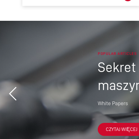
POPULAR ARTICLES
Sekret
maszy
White Papers
CZYTAJ WIĘCEJ