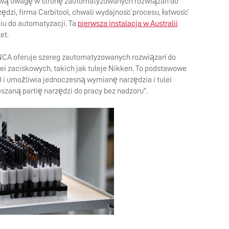
 swą uwagę w stronę zautomatyzowanych rozwiązań do
ędzi, firma Carbitool, chwali wydajność procesu, łatwość
DRIVING THE SOFTWARE
iu do automatyzacji. Ta
pierwsza instalacja w Australii
ENGINEERING DISCIPLINE –
et.
MEET GEORGE
NCA oferuje szereg zautomatyzowanych rozwiązań do
lei zaciskowych, takich jak tuleje Nikken. To podstawowe
DYNAMIC DESIGN AND
 i umożliwia jednoczesną wymianę narzędzia i tulei
DEVELOPMENT – MEET JENNA
zaną partię narzędzi do pracy bez nadzoru”.
A TECHNICAL JOB IN A
DIVERSE COMPANY – MEET
DANIEL
IT’S ALL IN-HOUSE: GREAT
PEOPLE AND TECHNOLOGY -
MEET MICHAEL
CREATIVE WORK ON THE
CUTTING EDGE – MEET DAVID