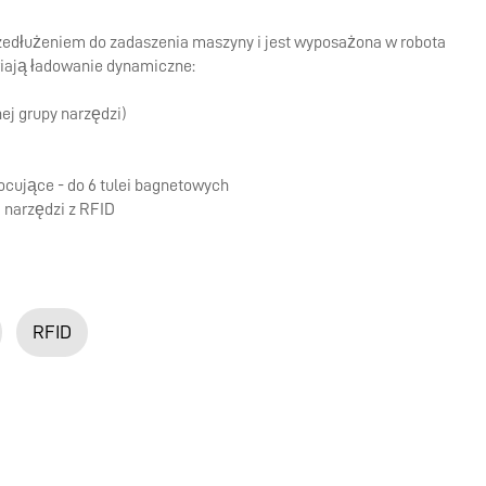
zedłużeniem do zadaszenia maszyny i jest wyposażona w robota
iają ładowanie dynamiczne:
j grupy narzędzi)
mocujące - do 6 tulei bagnetowych
i narzędzi z RFID
RFID