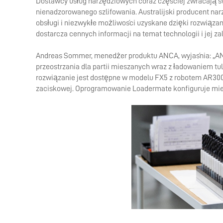
Dostawcy usług narzędziowych coraz częściej zwracają
nienadzorowanego szlifowania. Australijski producent narz
obsługi i niezwykłe możliwości uzyskane dzięki rozwiązan
dostarcza cennych informacji na temat technologii i jej zal
Andreas Sommer, menedżer produktu ANCA, wyjaśnia: „A
przeostrzania dla partii mieszanych wraz z ładowaniem tu
rozwiązanie jest dostępne w modelu FX5 z robotem AR300
zaciskowej. Oprogramowanie Loadermate konfiguruje mies