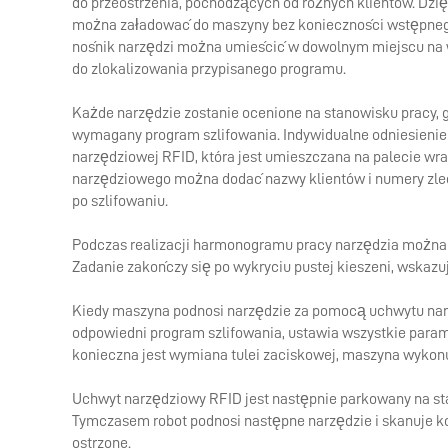
do przeostrzenia, pochodzących od różnych klientów. Dzię
można załadować do maszyny bez konieczności wstępnego
nośnik narzędzi można umieścić w dowolnym miejscu na w
do zlokalizowania przypisanego programu.
Każde narzędzie zostanie ocenione na stanowisku pracy, 
wymagany program szlifowania. Indywidualne odniesienie
narzędziowej RFID, która jest umieszczana na palecie wr
narzędziowego można dodać nazwy klientów i numery zlec
po szlifowaniu.
Podczas realizacji harmonogramu pracy narzędzia można 
Zadanie zakończy się po wykryciu pustej kieszeni, wskazuj
Kiedy maszyna podnosi narzędzie za pomocą uchwytu nar
odpowiedni program szlifowania, ustawia wszystkie paramet
konieczna jest wymiana tulei zaciskowej, maszyna wykonu
Uchwyt narzędziowy RFID jest następnie parkowany na stac
Tymczasem robot podnosi następne narzędzie i skanuje ko
ostrzone.