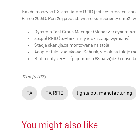
Każda maszyna FX z pakietem RFID jest dostarczana z pr
Fanuc 200iD. Poniżej przedstawione komponenty umożliw
Dynamic Tool Group Manager (Menedżer dynamiczne
Zespół RFID (czytnik firmy Sick, stacja wymiany)
Stacja skanująca montowana na stole
Adapter tulei zaciskowej Schunk, stojak na tuleje 
Blat palety z RFID (pojemność 88 narzędzi) i nośnik
11 maja 2023
FX
FX RFID
lights out manufacturing
You might also like