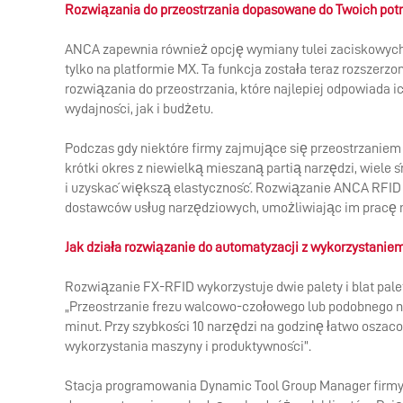
Rozwiązania do przeostrzania dopasowane do Twoich pot
ANCA zapewnia również opcję wymiany tulei zaciskowych 
tylko na platformie MX. Ta funkcja została teraz rozszerz
rozwiązania do przeostrzania, które najlepiej odpowia
wydajności, jak i budżetu.
Podczas gdy niektóre firmy zajmujące się przeostrzanie
krótki okres z niewielką mieszaną partią narzędzi, wiele 
i uzyskać większą elastyczność. Rozwiązanie ANCA RFID 
dostawców usług narzędziowych, umożliwiając im pracę ma
Jak działa rozwiązanie do automatyzacji z wykorzystanie
Rozwiązanie FX-RFID wykorzystuje dwie palety i blat pal
„Przeostrzanie frezu walcowo-czołowego lub podobnego n
minut. Przy szybkości 10 narzędzi na godzinę łatwo osza
wykorzystania maszyny i produktywności”.
Stacja programowania Dynamic Tool Group Manager firmy