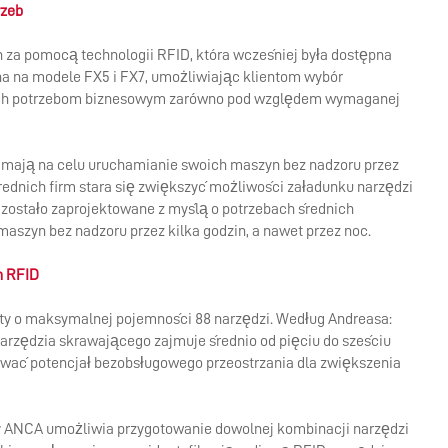
rzeb
CUSTOMER-FOCUSED ROLE
za pomocą technologii RFID, która wcześniej była dostępna
IN A COLLABORATIVE GLOBAL
ona na modele FX5 i FX7, umożliwiając klientom wybór
TEAM – MEET QUONG
da ich potrzebom biznesowym zarówno pod względem wymaganej
m mają na celu uruchamianie swoich maszyn bez nadzoru przez
średnich firm stara się zwiększyć możliwości załadunku narzędzi
zostało zaprojektowane z myślą o potrzebach średnich
szyn bez nadzoru przez kilka godzin, a nawet przez noc.
m RFID
ety o maksymalnej pojemności 88 narzędzi. Według Andreasa:
arzędzia skrawającego zajmuje średnio od pięciu do sześciu
cować potencjał bezobsługowego przeostrzania dla zwiększenia
 ANCA umożliwia przygotowanie dowolnej kombinacji narzędzi