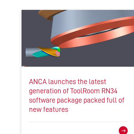
ANCA launches the latest
generation of ToolRoom RN34
software package packed full of
new features