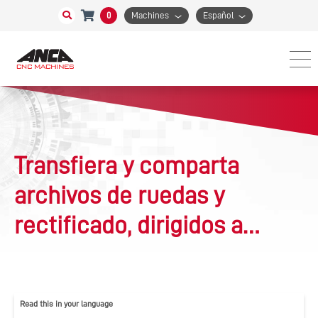
0
Machines
Español
Transfiera y comparta
archivos de ruedas y
rectificado, dirigidos a
máquinas y desde
máquinas, desde su
Read this in your language
servidor o entre máquinas,