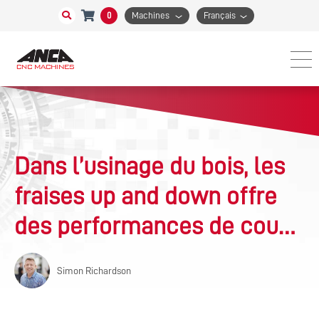
0
Machines
Français
Dans l’usinage du bois, les
fraises up and down offre
des performances de coupe
et un état de surface
Simon Richardson
supérieurs et limitent les
rebuts