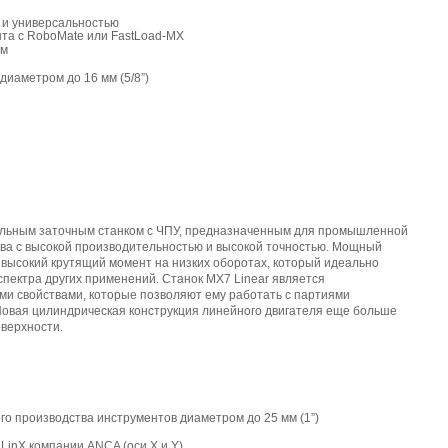
 и универсальностью
нта с RoboMate или FastLoad-MX
ом
диаметром до 16 мм (5/8”)
альным заточным станком с ЧПУ, предназначенным для промышленной
тва с высокой производительностью и высокой точностью. Мощный
т высокий крутящий момент на низких оборотах, который идеально
спектра других применений. Станок MX7 Linear является
и свойствами, которые позволяют ему работать с партиями
овая цилиндрическая конструкция линейного двигателя еще больше
верхности.
го производства инструментов диаметром до 25 мм (1”)
LinX компании ANCA (оси X и Y)