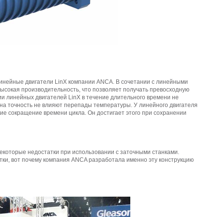
DRIVING THE SOFTWARE
ENGINEERING DISCIPLINE –
MEET GEORGE
DYNAMIC DESIGN AND
DEVELOPMENT – MEET JENNA
линейные двигатели LinX компании ANCA. В сочетании с линейными
высокая производительность, что позволяет получать превосходную
A TECHNICAL JOB IN A
ии линейных двигателей LinX в течение длительного времени не
 на точность не влияют перепады температуры. У линейного двигателя
DIVERSE COMPANY – MEET
ие сокращение времени цикла. Он достигает этого при сохранении
DANIEL
IT’S ALL IN-HOUSE: GREAT
екоторые недостатки при использовании с заточными станками.
PEOPLE AND TECHNOLOGY -
тки, вот почему компания ANCA разработала именно эту конструкцию
MEET MICHAEL
CREATIVE WORK ON THE
CUTTING EDGE – MEET DAVID