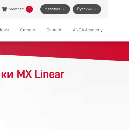
View cart
0
Machines
Русский
News
Careers
Contact
ANCA Academy
JOBS AT ANCA
SUPPORT
BENEFITS
GET IN TOUCH
и MX Linear
APPRENTICESHIP PROGRAM
SPECIFIC HELP
FIND A LOCATION
MEDIA CONTACT