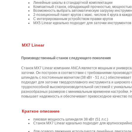
Линейные шкалы в стандартной комплектации
Компактный станок, обладающий прочностью, мощностью
Возможность выбрать автоматическую загрузку инструме
2-позиционный пакет кругов с макс. числом 4 круга в кажд
С интегрированным устройством правки кругов
MX5 Linear идеально подходит для заточки инструментов 
MX7 Linear
Производственный станок следующего поколения
Станок MX7 Linear компании ANCA является мощным и универс
заточки. Он построен в соответствии с требованиями производс
шпиндель с постоянным магнитом (38 кВт - 51 л.с.) обеспечивае
подходит для заточки твердосплавного инструмента и широкого 
трудоспособной высокопроизводительной системой с уникальным
разнообразных размеров с минимальным временем настройки. Н
повышает надежность и обеспечивает превосходное качество по
Краткое описание
пиковая мощность шпинделя 38 кВт (51 л.с.)
Станок MX7 Linear идеально подходит для крупносерийно
Для осевого движения используются линейные двигатели 