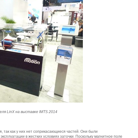
CUSTOMER-FOCUSED ROLE
IN A COLLABORATIVE GLOBAL
TEAM – MEET QUONG
ля LinX на выставке IMTS 2014
 так как у них нет соприкасающиеся частей. Они были
эксплуатации в жестких условиях заточки. Поскольку магнитное поле