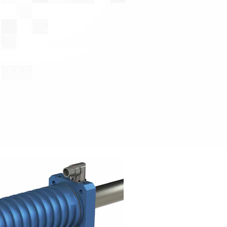
SOLUTIONS,
COMPLEMENTARY PRODUCTS
COLLET ADAPTORS
COLLABORATION, AND
BLANK PREPARATION
SOFTWARE – MEET BARBARA
COOLING LINES
EDGE PREPARATION
INVENTORY MANAGEMENT IN
GEAR CUTTER SOFTWARE
A SUPPORTIVE
ENVIRONMENT – MEET ABBY
DRILL PRODUCTION
TOOL MEASUREMENT
FACILITATING PROJECTS
GEAR TOOL GRINDING
FROM CONCEPT TO DESIGN –
FINANCING OPTIONS
MEET AMELINDA
LASER MARKING
WIRE EDM DRESSER
SOFTWARE SOLUTIONS TO
CREATE PHYSICAL PARTS -
MEET NAIM
FINDING SOLUTIONS FOR
PROBLEMS – MEET SAMUEL