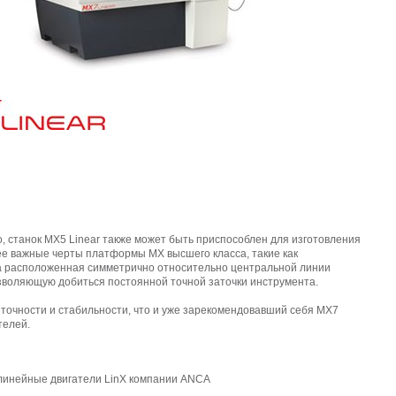
, станок MX5 Linear также может быть приспособлен для изготовления
ее важные черты платформы MX высшего класса, такие как
а расположенная симметрично относительно центральной линии
зволяющую добиться постоянной точной заточки инструмента.
, точности и стабильности, что и уже зарекомендовавший себя МХ7
телей.
я линейные двигатели LinX компании ANCA