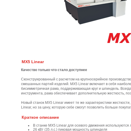
MX5 Linear
Качество только что стало доступнее
Сконструированный с расчетом на крупносерийное производство
смешанных партий изделий. MX5 Linear включает в себя наибол
бисимметричная рама, поддерживающая круг и шпиндель. Всегд
инструмента, рама обеспечивает дополнительную жесткость, по
Новый станок МХ5 Linear имеет те же характеристики жесткости
Linear, но за цену, которую себе смогут позволить больше покупа
Краткое описание
В станке MX5 Linear для осевого движения используютс
26 кВт (35 л.с.) пиковая мощность шпинделя