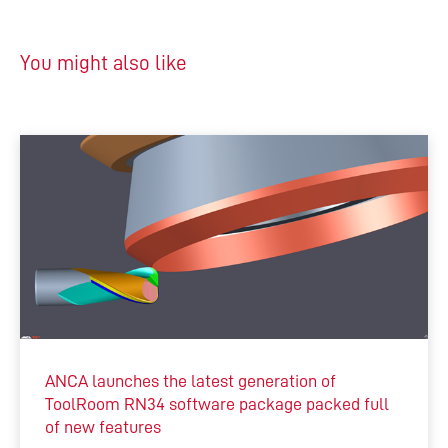
You might also like
ANCA launches the latest generation of
ToolRoom RN34 software package packed full
of new features