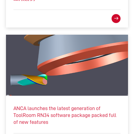
ANCA launches the latest generation of
ToolRoom RN34 software package packed full
of new features