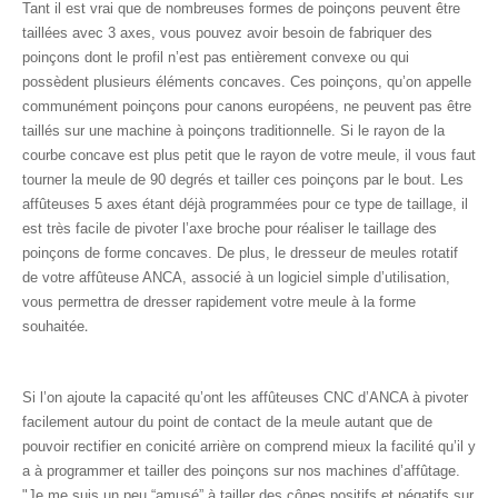
Tant il est vrai que de nombreuses formes de poinçons peuvent être
taillées avec 3 axes, vous pouvez avoir besoin de fabriquer des
poinçons dont le profil n’est pas entièrement convexe ou qui
possèdent plusieurs éléments concaves. Ces poinçons, qu’on appelle
communément poinçons pour canons européens, ne peuvent pas être
taillés sur une machine à poinçons traditionnelle. Si le rayon de la
courbe concave est plus petit que le rayon de votre meule, il vous faut
tourner la meule de 90 degrés et tailler ces poinçons par le bout. Les
affûteuses 5 axes étant déjà programmées pour ce type de taillage, il
est très facile de pivoter l’axe broche pour réaliser le taillage des
poinçons de forme concaves. De plus, le dresseur de meules rotatif
de votre affûteuse ANCA, associé à un logiciel simple d’utilisation,
vous permettra de dresser rapidement votre meule à la forme
.
souhaitée
Si l’on ajoute la capacité qu’ont les affûteuses CNC d’ANCA à pivoter
facilement autour du point de contact de la meule autant que de
pouvoir rectifier en conicité arrière on comprend mieux la facilité qu’il y
a à programmer et tailler des poinçons sur nos machines d’affûtage.
"Je me suis un peu “amusé” à tailler des cônes positifs et négatifs sur