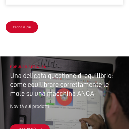
Carica di più
POPULAR ARTICLES
Una delicata questione di equilibrio:
come equilibrare correttamente le
mole su una macchina ANCA
Novità sui prodotti