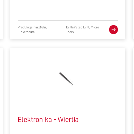
CUSTOMER-FOCUSED ROLE
IN A COLLABORATIVE GLOBAL
TEAM – MEET QUONG
Produkcja narzędzi,
Drills/Step Drill, Micro
Elektronika
Tools
Elektronika - Wiertła