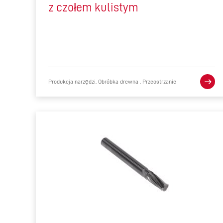
z czołem kulistym
Produkcja narzędzi, Obróbka drewna , Przeostrzanie