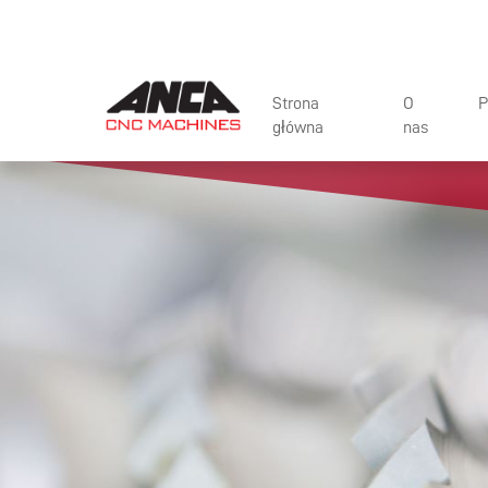
Strona
O
P
główna
nas
AWARDS AND
MAS
ACHIEVEMEN
OP
INDUSTRY AS
AUT
LIFE AT ANCA
ZIN
SUSTAINABILI
AKC
COMMUNITY