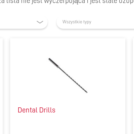
a lista nie jest wyczerpująca i jest stale uzup
DRIVING THE SOFTWARE
ENGINEERING DISCIPLINE –
Wszystkie typy
MEET GEORGE
DYNAMIC DESIGN AND
DEVELOPMENT – MEET JENNA
A TECHNICAL JOB IN A
DIVERSE COMPANY – MEET
DANIEL
IT’S ALL IN-HOUSE: GREAT
PEOPLE AND TECHNOLOGY -
MEET MICHAEL
Dental Drills
CREATIVE WORK ON THE
CUTTING EDGE – MEET DAVID