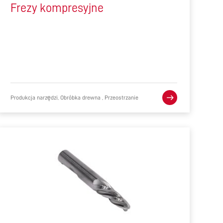
Frezy kompresyjne
Produkcja narzędzi, Obróbka drewna , Przeostrzanie