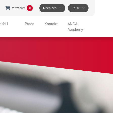
View cart
0
Machines
Polski
ści i
Praca
Kontakt
ANCA
Academy
IA I WYSTAWY
JOBS AT ANCA
WSPARCIE
BENEFITS
GET IN TOUCH
APPRENTICESHIP PROGRAM
SPECIFIC HELP
FIND A LOCATION
MEDIA CONTACT