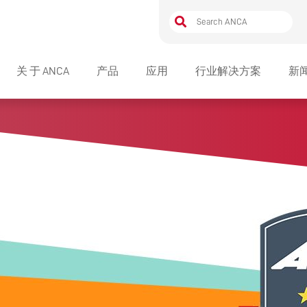
关 于 ANCA
产品
应用
行业解决方案
新
奖项和荣誉
磨 床
ULTRA 系列产
INDUSTRY ASSOCIATIONS
软件
FX LINEAR 
标准软件
LIFE AT ANCA
自动化
AN ENGAGING JOB WITH LOTS
MX LINEAR 
软件选项
自动化
OF OPPORTUNITIES – MEET
HUGH
SUSTAINABILITY
集成制造
TX LINEAR 
CEO AWARD WINNERS
COMMUNITY
配件
EDG 系列产品
机床配件
SOLUTIONS,
配套产品
TAPX LINEA
夹套适配器