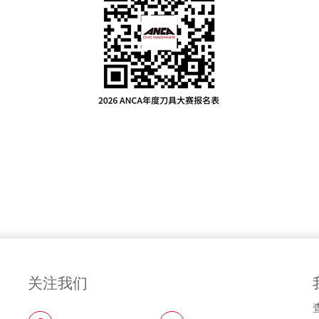
IN A COLLABORATIVE GLOBAL
TEAM – MEET QUONG
关注我们