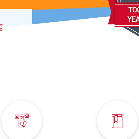
COLLABORATION, AND
SOFTWARE – MEET BARBARA
棒料生产
冷却管
赛
INVENTORY MANAGEMENT IN
EDGE PREPAR
GEAR CUTTER
A SUPPORTIVE
ENVIRONMENT – MEET ABBY
钻头生产
刀具测量
FACILITATING PROJECTS
FROM CONCEPT TO DESIGN –
齿轮刀具磨削
FINANCING OP
MEET AMELINDA
激光打标
WIRE EDM DR
SOFTWARE SOLUTIONS TO
CREATE PHYSICAL PARTS -
MEET NAIM
FINDING SOLUTIONS FOR
PROBLEMS – MEET SAMUEL