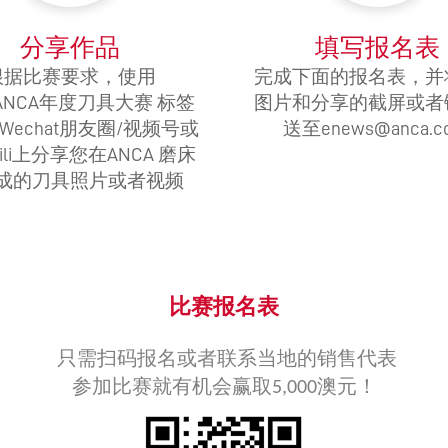
DRIVING THE SOFTWARE
ENGINEERING DISCIPLINE –
分享作品
填写报名表
MEET GEORGE
根据比赛要求，使用
完成下面的报名表，并
26ANCA年度刀具大赛 标签
图片和分享的截屏或者
DYNAMIC DESIGN AND
DEVELOPMENT – MEET JENNA
Wechat朋友圈/视频号或
送至enews@anca.c
ibili上分享您在ANCA 磨床
A TECHNICAL JOB IN A
成的刀具照片或者视频
DIVERSE COMPANY – MEET
DANIEL
IT’S ALL IN-HOUSE: GREAT
PEOPLE AND TECHNOLOGY -
比赛报名表
MEET MICHAEL
只需扫码报名或者联系当地的销售代表
CREATIVE WORK ON THE
参加比赛就有机会赢取5,000澳元！
CUTTING EDGE – MEET DAVID
CUSTOMER-FOCUSED ROLE