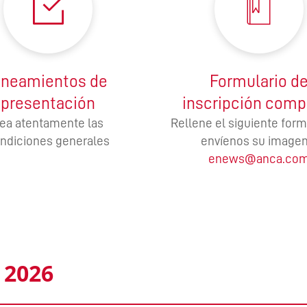
DRIVING THE SOFTWARE
ENGINEERING DISCIPLINE –
MEET GEORGE
ineamientos de
Formulario d
DYNAMIC DESIGN AND
presentación
inscripción comp
DEVELOPMENT – MEET JENNA
ea atentamente las
Rellene el siguiente form
ndiciones generales
envíenos su imagen
A TECHNICAL JOB IN A
enews@anca.co
DIVERSE COMPANY – MEET
DANIEL
IT’S ALL IN-HOUSE: GREAT
PEOPLE AND TECHNOLOGY -
MEET MICHAEL
 2026
CREATIVE WORK ON THE
CUTTING EDGE – MEET DAVID