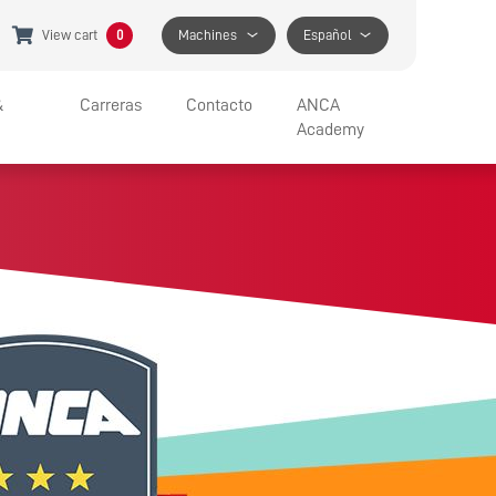
View cart
0
Machines
Español
&
Carreras
Contacto
ANCA
Academy
JOBS AT ANCA
ATENCIÓN AL CLIENTE
BENEFITS
PÓNGASE EN CONTACTO
APPRENTICESHIP PROGRAM
AYUDA ESPECÍFICA
BUSCAR UN LUGAR
CONTACTO PARA LA PRENSA