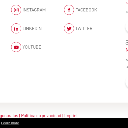
INSTAGRAM
FACEBOOK
E
LINKEDIN
TWITTER
YOUTUBE
M
t
generales
Política de privacidad
Imprint
.
Learn more