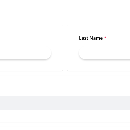
CUSTOMER-FOCUSED ROLE
IN A COLLABORATIVE GLOBAL
TEAM – MEET QUONG
Last Name
*