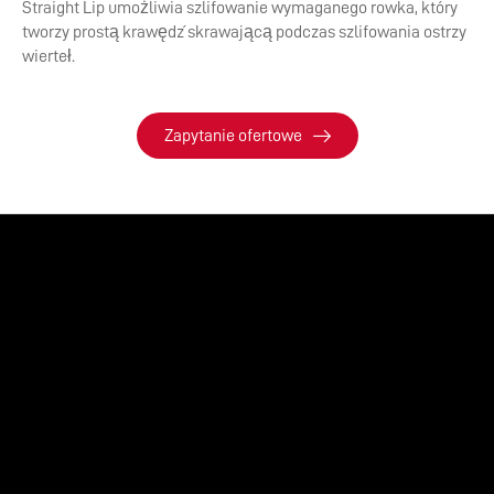
Straight Lip umożliwia szlifowanie wymaganego rowka, który
tworzy prostą krawędź skrawającą podczas szlifowania ostrzy
wierteł.
Zapytanie ofertowe