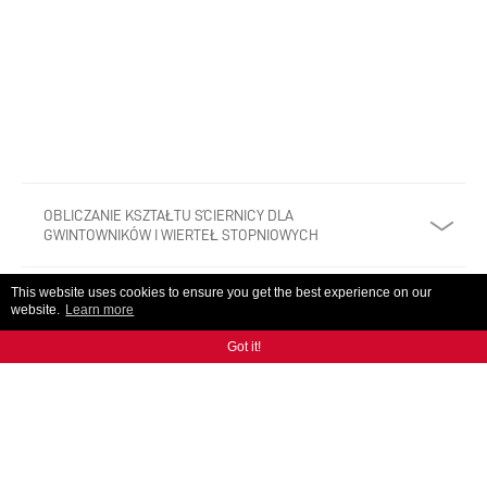
OBLICZANIE KSZTAŁTU ŚCIERNICY DLA
GWINTOWNIKÓW I WIERTEŁ STOPNIOWYCH
This website uses cookies to ensure you get the best experience on our
OPTYMALIZACJA KSZTAŁTU ŚCIERNICY
website.
Learn more
Got it!
WBUDOWANA OBSŁUGA ROWKOWANIA
KSZTAŁTOWEGO I OBCIĄGANIA