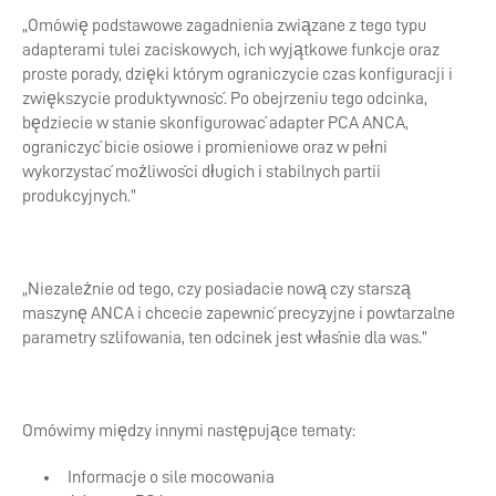
„Omówię podstawowe zagadnienia związane z tego typu
adapterami tulei zaciskowych, ich wyjątkowe funkcje oraz
proste porady, dzięki którym ograniczycie czas konfiguracji i
zwiększycie produktywność. Po obejrzeniu tego odcinka,
będziecie w stanie skonfigurować adapter PCA ANCA,
ograniczyć bicie osiowe i promieniowe oraz w pełni
wykorzystać możliwości długich i stabilnych partii
produkcyjnych.”
„Niezależnie od tego, czy posiadacie nową czy starszą
maszynę ANCA i chcecie zapewnić precyzyjne i powtarzalne
parametry szlifowania, ten odcinek jest właśnie dla was.”
Omówimy między innymi następujące tematy:
Informacje o sile mocowania