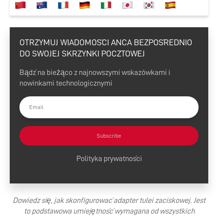
OTRZYMUJ WIADOMOŚCI ANCA BEZPOŚREDNIO
DO SWOJEJ SKRZYNKI POCZTOWEJ
Bądź na bieżąco z najnowszymi wskazówkami i
nowinkami technologicznymi
Subscribe
Polityka prywatności
Dowiedz się, jak skonfigurować adapter tulei zaciskowej. Jest
to podstawowa umiejętność wymagana od wszystkich