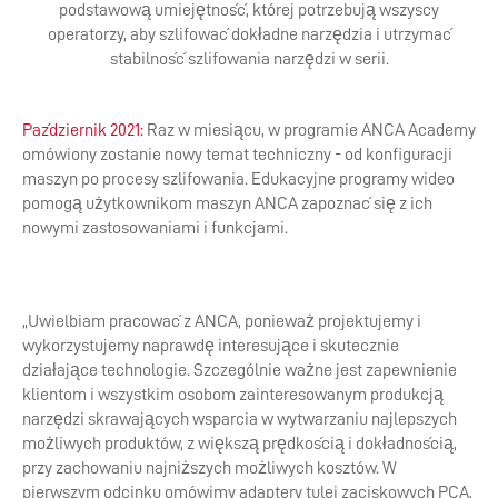
podstawową umiejętność, której potrzebują wszyscy
operatorzy, aby szlifować dokładne narzędzia i utrzymać
stabilność szlifowania narzędzi w serii.
Październik 2021:
Raz w miesiącu, w programie ANCA Academy
omówiony zostanie nowy temat techniczny - od konfiguracji
maszyn po procesy szlifowania. Edukacyjne programy wideo
pomogą użytkownikom maszyn ANCA zapoznać się z ich
nowymi zastosowaniami i funkcjami.
„Uwielbiam pracować z ANCA, ponieważ projektujemy i
wykorzystujemy naprawdę interesujące i skutecznie
działające technologie. Szczególnie ważne jest zapewnienie
klientom i wszystkim osobom zainteresowanym produkcją
narzędzi skrawających wsparcia w wytwarzaniu najlepszych
możliwych produktów, z większą prędkością i dokładnością,
przy zachowaniu najniższych możliwych kosztów. W
pierwszym odcinku omówimy adaptery tulei zaciskowych PCA,