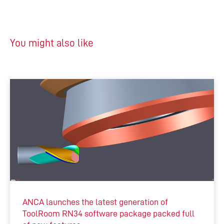
You might also like
ANCA launches the latest generation of
ToolRoom RN34 software package packed full