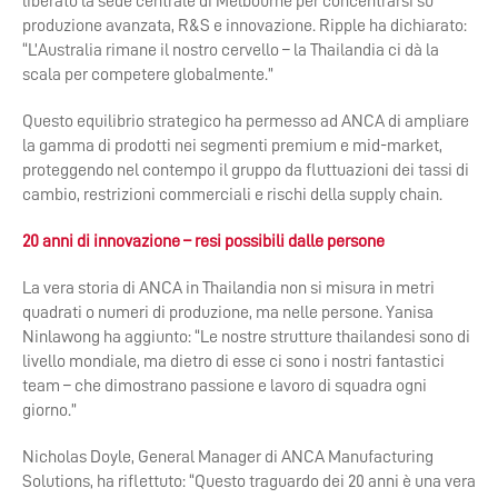
liberato la sede centrale di Melbourne per concentrarsi su
produzione avanzata, R&S e innovazione. Ripple ha dichiarato:
“L’Australia rimane il nostro cervello – la Thailandia ci dà la
scala per competere globalmente.”
Questo equilibrio strategico ha permesso ad ANCA di ampliare
la gamma di prodotti nei segmenti premium e mid-market,
proteggendo nel contempo il gruppo da fluttuazioni dei tassi di
cambio, restrizioni commerciali e rischi della supply chain.
20 anni di innovazione – resi possibili dalle persone
La vera storia di ANCA in Thailandia non si misura in metri
quadrati o numeri di produzione, ma nelle persone. Yanisa
Ninlawong ha aggiunto: “Le nostre strutture thailandesi sono di
livello mondiale, ma dietro di esse ci sono i nostri fantastici
team – che dimostrano passione e lavoro di squadra ogni
giorno.”
Nicholas Doyle, General Manager di ANCA Manufacturing
Solutions, ha riflettuto: “Questo traguardo dei 20 anni è una vera