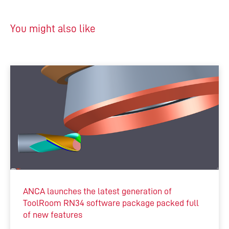
You might also like
ANCA launches the latest generation of
ToolRoom RN34 software package packed full
of new features