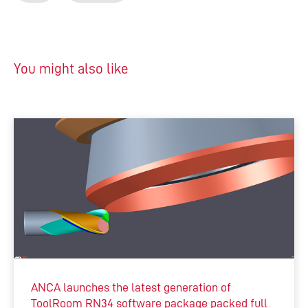
You might also like
ANCA launches the latest generation of
ToolRoom RN34 software package packed full