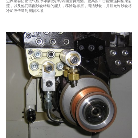
边界层会防止低气压冷却剂使砂轮表面变得潮湿。更高的冲击能量连同集束射
流，以及他们匹配砂轮转速的能力，移除边界层，清洁砂轮，并且允许砂轮将
冷却液传送到磨削区域。