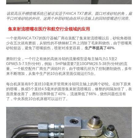
该双高压开槽喷嘴系统已被证实适于ANCA TX7磨床。圆口对准砂轮的角，扁
平口对准砂轮的外径。这两个外部砂轮由在环分流板上的回转喷嘴进行润滑。
集束射流喷嘴在医疗和航空行业领域的应用
一个使用ANCA TX7的医疗器械厂商在装配了集束射流喷嘴以后，砂轮角都很
少在五次就有磨损，从韧性的不锈钢材工件上消除了毛刺和烧伤，由于喷嘴离
砂轮较远，避免了喷嘴损伤，喷射对准更容易，
生产率提高了40%
.
磨削行业，一个行之有效的高效冷却的流量模型是每主轴马力1.5至2
GPM(5.5-7.5升/分钟)，例如：5HP轴需要7至10GPM(26.5-38升/分钟)的流
量。一个航空配件厂商生产涡轮叶片，由于喷嘴孔径为了控制磨削烧伤，多年
来不断增加，从集中生产的10台机床里面仅能运行5台。
每台机床装有8个直径10毫米开管用来冷却同主轴上的两个砂轮。在卸下原来
的喷嘴，换成5个直径4.5毫米的圆形集束射流喷嘴后，修整的间隔加倍了，表
面质量改善了，磨削功率降低了40%， 流速降低了66%，烧伤问题也没有
了，中央系统10台机床都可以运行了。