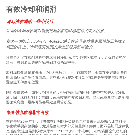
有效冷却和润滑
冷却液喷嘴的一些小技巧
普通的冷却液喷嘴对磨削过程的影响比你想像的要大的多。
在这一功能上，John A. Webster博士在追寻高质量表面精加工和微米
精度的路上，冷却液所扮演的角色是经得起考验的。
喷嘴是为了在磨削过程中连续喷射冷却液,控制磨削区域温度，并保持砂轮的
清洁，将磨屑从磨削区域冲到过滤系统中去。
塑料模块化喷嘴在低压（2个大气压力）下工作非常好，但是在更好磨削条件
时因高压而产生位置偏离。这些都很容易对准冷却区域,但是需要调整喷嘴位
置贴近工件磨削位置.
刚性金属管子－如铜，钢管更硬，但分散射流的同时也携带空气进入了冷却
液，除非末端压制十分精确，或者喷嘴的嘴紧贴末端。对准或重新对准磨削需
要频繁弯曲，最终可能会导致金属管断裂。
集束射流喷嘴非常有效
在过去的20多年里，作者都在证明这种类似激光的集束射流喷嘴会比塑料模
块化喷嘴要高效的多，尤其是磨削时大部分热量到了部件，而不是切屑这种状
态.当砂轮速度达到或者大于6000SFPM(约30米/秒)时，砂轮表面空气移动的