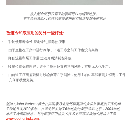
推入配合圆形和扁平的喷嘴可以与铜管连接。
非常合适象MX5这样的主要使用铜管输送冷却液的机床
改进冷却液应用的另外一些好处:
·
砂
轮使用寿命长
,
磨削
锋利
,
消除
热变
形
·
由于直接在工序中
进行冷却，下道工序之前工件也没有高热
·
降低流量和
泵工作量
,
过滤介质消耗也降
低
·
喷嘴位置保持性好，避免了喷射位置移动的风险，实现无人
化生
产
。
·
由前道工序磨屑残留
对砂轮负荷几乎消除，使得主轴功率和磨削力恒定，工件
几何形状更完美
。
创始人John Webster博士在美国康乃迪克州和英国的大学从事磨削工序的相
关理论及实践20多年。在圣戈班实施了6年他的冷却液战略之后，2004年他
推出了冷磨削技术。与冷却液应用相关的技术文章可以从他的网站上下载
www.cool-grind.com
.