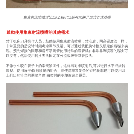
集束射流喷嘴对比120psi(8巴)装有水的开放式管式喷嘴
鼓励使用集束射流喷嘴的其他需求
对于机床刀具操作人员，鼓励使用集束射流喷嘴，对准后，同高硬度管一样，
非常重要的是设计时须考虑调节灵活。可以通过装配旋转接头锁定的喷嘴来实
现。预先焊接的圆形和扁平喷嘴管使用特殊的弯管机在非常靠近喷嘴的嘴尖可
以变弯，然后使用转换夹头固定在分流板歧管或管接头。
不像永久咬在管子上的常规紧固件，这样当对准喷射后,可以进行水平或旋转
调整。使用扁平/圆形喷嘴的组合，即使是非常复杂的砂轮轮廓也可以使用以
上列出的恰当的调整角度,由喷射的冷却液完全覆盖。