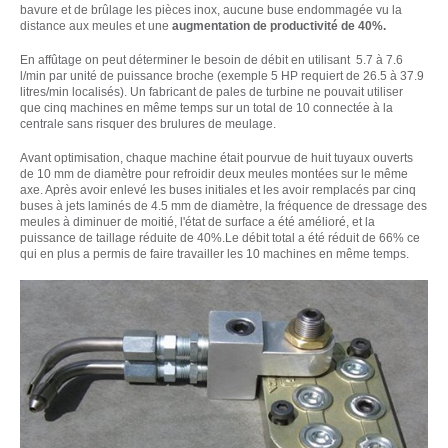
bavure et de brûlage les pièces inox, aucune buse endommagée vu la
distance aux meules et une
augmentation de productivité de 40%.
En affûtage on peut déterminer le besoin de débit en utilisant 5.7 à 7.6
l/min par unité de puissance broche (exemple 5 HP requiert de 26.5 à 37.9
litres/min localisés). Un fabricant de pales de turbine ne pouvait utiliser
que cinq machines en même temps sur un total de 10 connectée à la
centrale sans risquer des brulures de meulage.
Avant optimisation, chaque machine était pourvue de huit tuyaux ouverts
de 10 mm de diamètre pour refroidir deux meules montées sur le même
axe. Après avoir enlevé les buses initiales et les avoir remplacés par cinq
buses à jets laminés de 4.5 mm de diamètre, la fréquence de dressage des
meules à diminuer de moitié, l'état de surface a été amélioré, et la
puissance de taillage réduite de 40%.Le débit total a été réduit de 66% ce
qui en plus a permis de faire travailler les 10 machines en même temps.