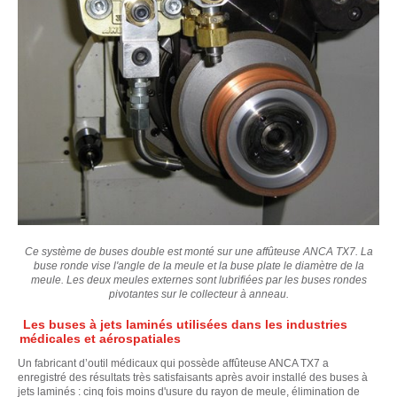
Ce système de buses double est monté sur une affûteuse ANCA TX7.
La
buse ronde vise l'angle de la meule et la buse plate le diamètre de la
meule. Les deux meules externes sont lubrifiées par les buses rondes
pivotantes sur le collecteur à anneau.
Les buses à jets laminés utilisées dans les industries
médicales et aérospatiales
Un fabricant d’outil médicaux qui possède affûteuse ANCA TX7 a
enregistré des résultats très satisfaisants après avoir installé des buses à
jets laminés : cinq fois moins d'usure du rayon de meule, élimination de