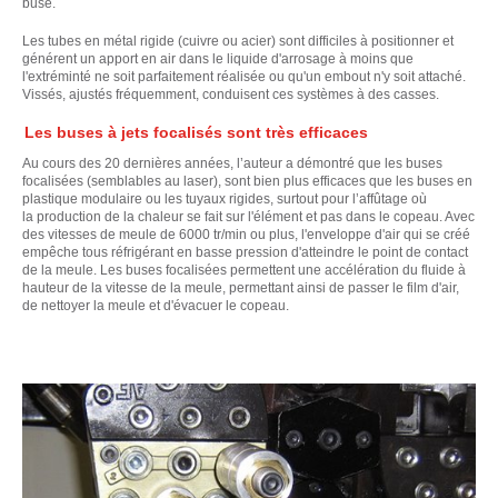
buse.
Les tubes en métal rigide (cuivre ou acier) sont difficiles à positionner et
générent un apport en air dans le liquide d'arrosage à moins que
l'extréminté ne soit parfaitement réalisée ou qu'un embout n'y soit attaché.
Vissés, ajustés fréquemment, conduisent ces systèmes à des casses.
Les buses à jets focalisés sont très efficaces
Au cours des 20 dernières années, l’auteur a démontré que les buses
focalisées (semblables au laser), sont bien plus efficaces que les buses en
plastique modulaire ou les tuyaux rigides, surtout pour l’affûtage où
la production de la chaleur se fait sur l'élément et pas dans le copeau. Avec
des vitesses de meule de 6000 tr/min ou plus, l'enveloppe d'air qui se créé
empêche tous réfrigérant en basse pression d'atteindre le point de contact
de la meule. Les buses focalisées permettent une accélération du fluide à
hauteur de la vitesse de la meule, permettant ainsi de passer le film d'air,
de nettoyer la meule et d'évacuer le copeau.