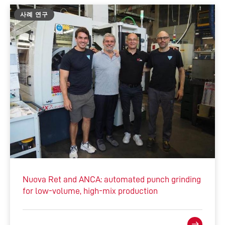
사례 연구
Nuova Ret and ANCA: automated punch grinding
for low-volume, high-mix production