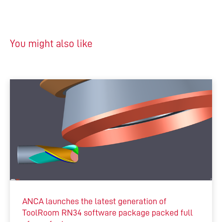
You might also like
ANCA launches the latest generation of
ToolRoom RN34 software package packed full