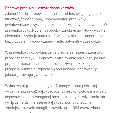
Poprawa produkcji i oszczędność kosztów
Zdolność do kontrolowania ciśnienia chłodziwa jest jedną z
kluczowych cech TapX, umożliwiającą produkcję
gwintowników o wysokiej dokładności w jednym ustawieniu. W
przypadku cykli żłobienia i obróbki zgrubnej gwintów, wysokie
ciśnienie utrzymuje punkt szlifowania w niskiej temperaturze,
bez przypaleń i wiórów, zapewniając optymalny czas cyklu.
W przypadku cykli wykańczania precyzja ma pierwszeństwo
przed czasem cyklu. Poprzez kontrolowanie prędkości posuwu,
prędkości ściernicy i ciśnienia chłodziwa dla każdego
przejścia, wibracje i zgięcia są redukowane, poprawiając
jakość gotowego gwintownika.
Wykorzystując technologię VFD, pompy pracują bardziej
wydajnie, ponieważ prędkość pompy jest kontrolowana w celu
dopasowania do wymaganej energii, a nie tylko włączania lub
wyłączania. Zmniejszenie prędkości pompy znacznie
zmniejsza zużycie energii, prowadząc do 20% oszczędności