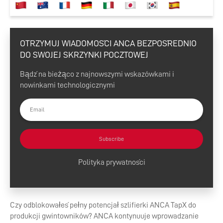
OTRZYMUJ WIADOMOŚCI ANCA BEZPOŚREDNIO
DO SWOJEJ SKRZYNKI POCZTOWEJ
Bądź na bieżąco z najnowszymi wskazówkami i
nowinkami technologicznymi
Subscribe
Polityka prywatności
Czy odblokowałeś pełny potencjał szlifierki ANCA TapX do
produkcji gwintowników? ANCA kontynuuje wprowadzanie