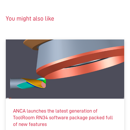
You might also like
ANCA launches the latest generation of
ToolRoom RN34 software package packed full
of new features