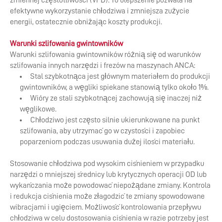
zmiennej częstotliwości (VFD). To ulepszenie pozwala na
efektywne wykorzystanie chłodziwa i zmniejsza zużycie
energii, ostatecznie obniżając koszty produkcji.
Warunki szlifowania gwintowników
Warunki szlifowania gwintowników różnią się od warunków
szlifowania innych narzędzi i frezów na maszynach ANCA:
Stal szybkotnąca jest głównym materiałem do produkcji
gwintowników, a węgliki spiekane stanowią tylko około 1%.
Wióry ze stali szybkotnącej zachowują się inaczej niż
węglikowe.
Chłodziwo jest często silnie ukierunkowane na punkt
szlifowania, aby utrzymać go w czystości i zapobiec
poparzeniom podczas usuwania dużej ilości materiału.
Stosowanie chłodziwa pod wysokim ciśnieniem w przypadku
narzędzi o mniejszej średnicy lub krytycznych operacji OD lub
wykańczania może powodować niepożądane zmiany. Kontrola
i redukcja ciśnienia może złagodzić te zmiany spowodowane
wibracjami i ugięciem. Możliwość kontrolowania przepływu
chłodziwa w celu dostosowania ciśnienia w razie potrzeby jest