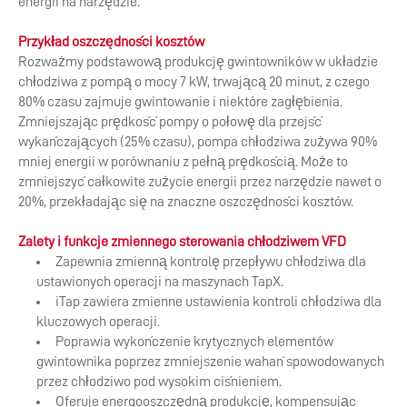
energii na narzędzie.
Przykład oszczędności kosztów
Rozważmy podstawową produkcję gwintowników w układzie
chłodziwa z pompą o mocy 7 kW, trwającą 20 minut, z czego
80% czasu zajmuje gwintowanie i niektóre zagłębienia.
Zmniejszając prędkość pompy o połowę dla przejść
wykańczających (25% czasu), pompa chłodziwa zużywa 90%
mniej energii w porównaniu z pełną prędkością. Może to
zmniejszyć całkowite zużycie energii przez narzędzie nawet o
20%, przekładając się na znaczne oszczędności kosztów.
Zalety i funkcje zmiennego sterowania chłodziwem VFD
Zapewnia zmienną kontrolę przepływu chłodziwa dla
ustawionych operacji na maszynach TapX.
iTap zawiera zmienne ustawienia kontroli chłodziwa dla
kluczowych operacji.
Poprawia wykończenie krytycznych elementów
gwintownika poprzez zmniejszenie wahań spowodowanych
przez chłodziwo pod wysokim ciśnieniem.
Oferuje energooszczędną produkcję, kompensując