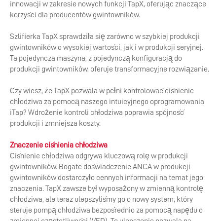
innowacji w zakresie nowych funkcji TapX, oferując znaczące
korzyści dla producentów gwintowników.
Szlifierka TapX sprawdziła się zarówno w szybkiej produkcji
gwintowników o wysokiej wartości, jak i w produkcji seryjnej.
Ta pojedyncza maszyna, z pojedynczą konfiguracją do
produkcji gwintowników, oferuje transformacyjne rozwiązanie.
Czy wiesz, że TapX pozwala w pełni kontrolować ciśnienie
chłodziwa za pomocą naszego intuicyjnego oprogramowania
iTap? Wdrożenie kontroli chłodziwa poprawia spójność
produkcji i zmniejsza koszty.
Znaczenie ciśnienia chłodziwa
Ciśnienie chłodziwa odgrywa kluczową rolę w produkcji
gwintowników. Bogate doświadczenie ANCA w produkcji
gwintowników dostarczyło cennych informacji na temat jego
znaczenia. TapX zawsze był wyposażony w zmienną kontrolę
chłodziwa, ale teraz ulepszyliśmy go o nowy system, który
steruje pompą chłodziwa bezpośrednio za pomocą napędu o