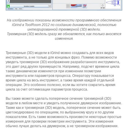
На изображении показаны возможности программного обеспечения
iGrind в ToolRoom 2012 по созданию динамической, полностью
интегрированной трехмерной (3D) модели.
Трехмерная (3D) модель сразу же обновляется, как только вносятся
изменения.
Трехмерные (3D) модели в iGrind можно создавать для всех видов
инструмента, а не только для концевых фрез. Помимо возможности
увидеть трехмерное (3D) изображение разработанного инструмента,
это дает ряд других преимуществ. Например, подсчет времени цикла
также динамически изменяется при изменении геометрии
инструмента или параметров процесса. Оператору показывается
время цикла на весь инструмент, а также время каждой отдельной
операции. Это особенно полезно, если вы хотите сократить время
цикла за счет оптимизации параметров процесса.
Вы также можете сделать поперечное сечение трехмерной (3D)
модели в любом месте и увидеть полученное двумерное изображение.
Также как и трехмерная (3D) модель, поперечное сечение может быть
цветокодировано по операциям, по выбранному кругу и по другим
показателям. Есть также возможность произвести некоторые простые
измерения для проверки геометрии инструмента. Эти измерения
обычно лучше делать на двумерном, а не трехмерном изображении.