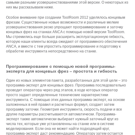
самыми разными усовершенствованиями этой версии. О некоторых из
них мы рассказываем ниже.
Особое внимание при создании ToolRoom 2012 уделялось концевым
фрезам. Существенные новые возможности и различные мелкие
усовершенствования резко упрощают программирование и заточку
концевых фрез на станках ANCA с помощью новой версии ToolRoom.
Мы стремились еще больше расширить эксплуатационную гибкость,
которую наши клиенты всегда ожидают от программного обеспечения
ANCA, и вместе с тем упростить программирование и подготовку к
обработке инструмента непосредственно на станке.
Программирование с помощью новой программы-
эксперта для концевых фрез – простота и гибкость
Один из новых элементов пакета, разработанных для этой цели – это
программа-эксперт для концевых фрез. Программа последовательно
проводит оператора через ряд этапов, в ходе которых оператор
просто задает определенные технические характеристики
инструмента. С помощью этих данных программа-эксперт, на основе
заложенных в ней правил и расчетных формул, создает затем
программу заточки. Геометрия инструмента, скорость подачи и все
другие параметры рассчитываются автоматически. Программа-
эксперт также автоматически выбирает нужный заточный круг из
числа тех, которые уже установленны на станке или в системе
моделирования. Если она не может найти подходящий круг,
программа-эксперт даст рекомендацию. Оператору затем остается