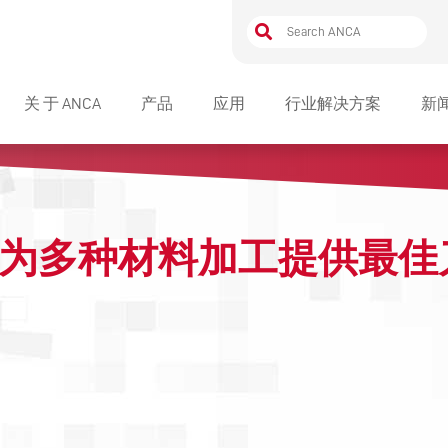
关 于 ANCA
产品
应用
行业解决方案
新
奖项和荣誉
磨 床
ULTRA 系列产
INDUSTRY ASSOCIATIONS
软件
FX LINEAR 
标准软件
能，为多种材料加工提供最
LIFE AT ANCA
自动化
AN ENGAGING JOB WITH LOTS
MX LINEAR 
软件选项
自动化
OF OPPORTUNITIES – MEET
HUGH
SUSTAINABILITY
集成制造
TX LINEAR 
CEO AWARD WINNERS
COMMUNITY
配件
EDG 系列产品
机床配件
SOLUTIONS,
配套产品
TAPX LINEA
夹套适配器