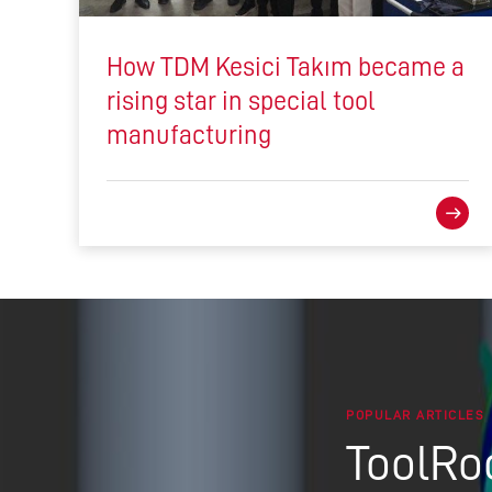
How TDM Kesici Takım became a
rising star in special tool
manufacturing
POPULAR ARTICLES
Too