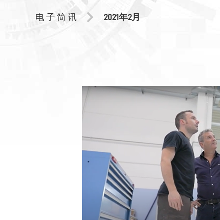
电 子 简 讯
2021年2月