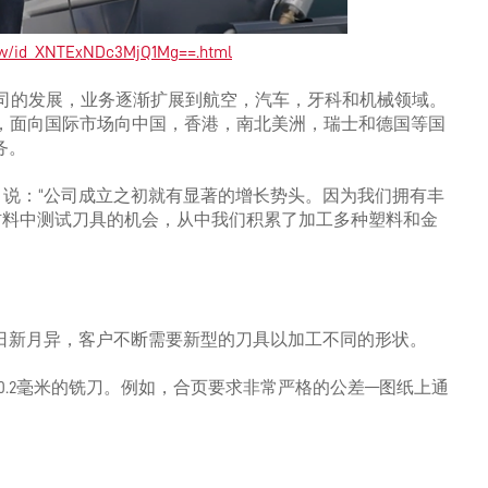
DRIVING THE SOFTWARE
ENGINEERING DISCIPLINE –
how/id_XNTExNDc3MjQ1Mg==.html
MEET GEORGE
随着公司的发展，业务逐渐扩展到航空，汽车，牙科和机械领域。
DYNAMIC DESIGN AND
类刀具，面向国际市场向中国，香港，南北美洲，瑞士和德国等国
DEVELOPMENT – MEET JENNA
务。
A TECHNICAL JOB IN A
olavo）说：“公司成立之初就有显著的增长势头。因为我们拥有丰
DIVERSE COMPANY – MEET
材料中测试刀具的机会，从中我们积累了加工多种塑料和金
DANIEL
IT’S ALL IN-HOUSE: GREAT
PEOPLE AND TECHNOLOGY -
日新月异，客户不断需要新型的刀具以加工不同的形状。
MEET MICHAEL
径0.2毫米的铣刀。例如，合页要求非常严格的公差—图纸上通
CREATIVE WORK ON THE
CUTTING EDGE – MEET DAVID
CUSTOMER-FOCUSED ROLE