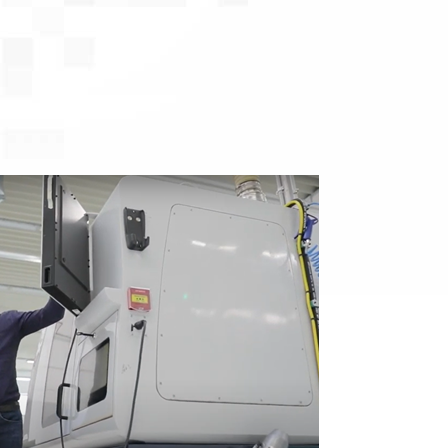
COLLABORATION, AND
SOFTWARE – MEET BARBARA
棒料生产
冷却管
INVENTORY MANAGEMENT IN
EDGE PREPAR
GEAR CUTTER
A SUPPORTIVE
ENVIRONMENT – MEET ABBY
钻头生产
刀具测量
FACILITATING PROJECTS
FROM CONCEPT TO DESIGN –
齿轮刀具磨削
FINANCING OP
MEET AMELINDA
激光打标
WIRE EDM DR
SOFTWARE SOLUTIONS TO
CREATE PHYSICAL PARTS -
MEET NAIM
FINDING SOLUTIONS FOR
PROBLEMS – MEET SAMUEL