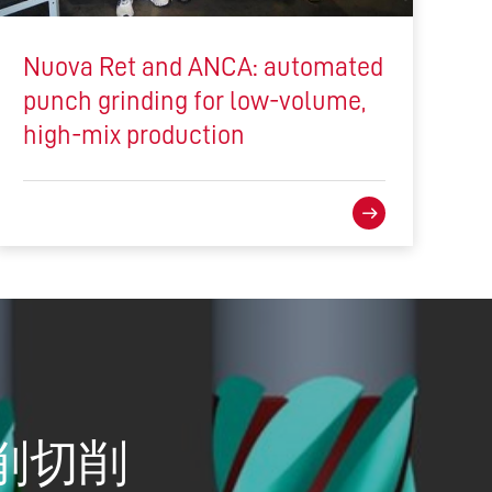
Nuova Ret and ANCA: automated
punch grinding for low-volume,
high-mix production
磨削切削