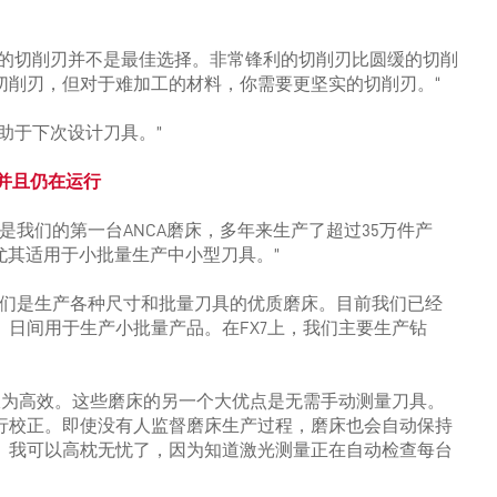
利的切削刃并不是最佳选择。非常锋利的切削刃比圆缓的切削
切削刃，但对于难加工的材料，你需要更坚实的切削刃。“
助于下次设计刀具。”
并且仍在运行
，“这是我们的第一台ANCA磨床，多年来生产了超过35万件产
尤其适用于小批量生产中小型刀具。”
r。它们是生产各种尺寸和批量刀具的优质磨床。目前我们已经
日间用于生产小批量产品。在FX7上，我们主要生产钻
极为高效。这些磨床的另一个大优点是无需手动测量刀具。
行校正。即使没有人监督磨床生产过程，磨床也会自动保持
。我可以高枕无忧了，因为知道激光测量正在自动检查每台