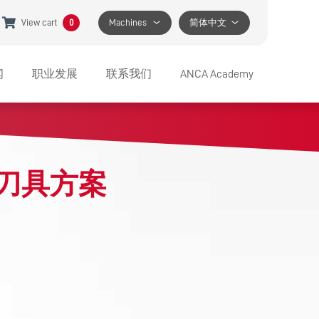
View cart
0
Machines
简体中文
闻
职业发展
联系我们
ANCA Academy
品
JOBS AT ANCA
服务支持
系列产品
BENEFITS
电子邮件
佳刀具方案
系列产品
APPRENTICESHIP PROGRAM
需要特别帮助？
系列产品
FIND A LOCATION
MEDIA CONTACT
R 系列产品