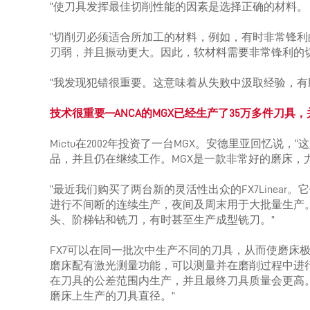
“使刀具发挥最佳切削性能的因素是选择正确的材料。
“切削刃必须适合所加工的材料，例如，有时非常锋
刃弱，并且振动更大。因此，软材料需要非常锋利的
“我发现犯错很重要。这意味着从失败中汲取经验，有
技术很重要—
ANCA
的
MGX
已经生产了
35
万多件刀具，
Mictu在2002年投资了一台MGX。安德里亚回忆说
品，并且仍在继续工作。MGX是一款非常好的磨床，
“最近我们购买了两台新的灵活性出众的FX7Linea
进行不间断的连续生产，夜间及周末用于大批量生产。
头、阶梯钻和铣刀，有时甚至生产成型铣刀。”
FX7可以在同一批次中生产不同的刀具，从而使磨床
磨床配有激光测量功能，可以测量并在磨削过程中进
在刀具的公差范围内生产，并且最终刀具质量会更高
磨床上生产的刀具直径。”