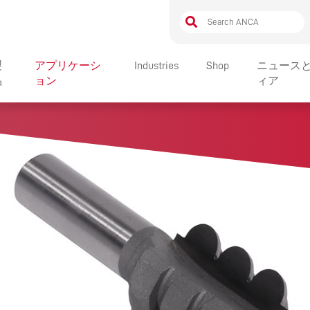
製
アプリケーシ
Industries
Shop
ニュース
品
ョン
ィア
ン
ULTRAのラインアップ
トウェア
FXリニアのラインアップ
標準のソフトウェア
IONS
化
MX LINEARのラインアップ
ソフトウェアのオプション
自動化のラインアップ
AN ENGAGING JOB WITH LOTS
OF OPPORTUNITIES – MEET
製造
TX LINEARのラインアップ
HUGH
セサリ
EDGのラインアップ
アクセサリのラインアップ
CEO AWARD WINNERS