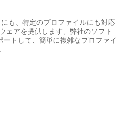
DRIVING THE SOFTWARE
ENGINEERING DISCIPLINE –
ンにも、特定のプロファイルにも対応
MEET GEORGE
ウェアを提供します。弊社のソフト
ンポートして、簡単に複雑なプロファイ
DYNAMIC DESIGN AND
DEVELOPMENT – MEET JENNA
。
A TECHNICAL JOB IN A
DIVERSE COMPANY – MEET
DANIEL
IT’S ALL IN-HOUSE: GREAT
PEOPLE AND TECHNOLOGY -
MEET MICHAEL
CREATIVE WORK ON THE
CUTTING EDGE – MEET DAVID