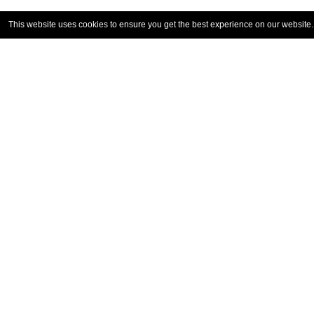
This website uses cookies to ensure you get the best experience on our website
コンタクト
我々の専門家と話し、ニー
ズにこたえるモノは何か、アドバイス
をもらう
コンタクト
2026 ANCA | 著作権所有
|
サイト利用規約
個人情報