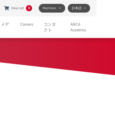
View cart
0
Machines
日本語
とメデ
Careers
コンタ
ANCA
クト
Academy
JOBS AT ANCA
サポート
BENEFITS
GET IN TOUCH
APPRENTICESHIP PROGRAM
SPECIFIC HELP
FIND A LOCATION
MEDIA CONTACT