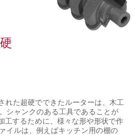
的な製品
TAPX LINEARのラインアップ
コレットアダプタ
SOLUTIONS,
COLLABORATION, AND
ブランクの準備
冷却システム
SOFTWARE – MEET BARBARA
刃先処理
GEAR CUTTER SOFTWARE
INVENTORY MANAGEMENT IN
超硬
A SUPPORTIVE
ENVIRONMENT – MEET ABBY
ドリル生産
工具測定
FACILITATING PROJECTS
歯車工具研削
FINANCING OPTIONS
FROM CONCEPT TO DESIGN –
MEET AMELINDA
レーザーマーキング
WIRE EDM DRESSER
SOFTWARE SOLUTIONS TO
された超硬でできたルーターは、木工
CREATE PHYSICAL PARTS -
MEET NAIM
。シャンクのある工具であることが
加工するために、様々な形や形状で作
FINDING SOLUTIONS FOR
ァイルは、例えばキッチン用の棚の
PROBLEMS – MEET SAMUEL