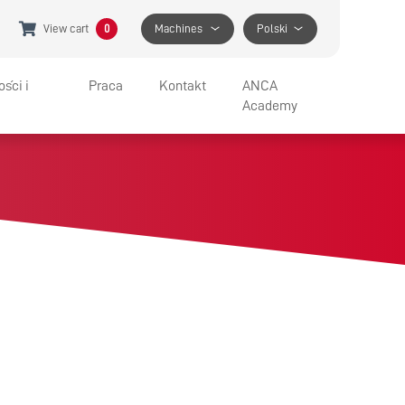
View cart
0
Machines
Polski
ści i
Praca
Kontakt
ANCA
Academy
IA I WYSTAWY
JOBS AT ANCA
WSPARCIE
BENEFITS
GET IN TOUCH
APPRENTICESHIP PROGRAM
SPECIFIC HELP
FIND A LOCATION
MEDIA CONTACT