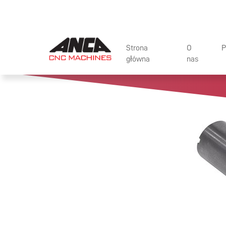
Strona
O
P
główna
nas
AWARDS AND
MAS
ACHIEVEMEN
OP
INDUSTRY AS
AUT
LIFE AT ANCA
ZIN
SUSTAINABILI
AKC
COMMUNITY