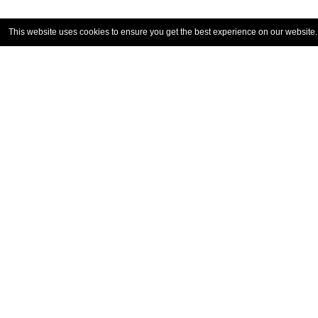
This website uses cookies to ensure you get the best experience on our website
KONTAKT
Rozmowa z naszymi ekspertami
pomoże ci znaleźć dokładnie to, czego
potrzebujesz.
KONTAKT
2026 ANCA | Wszystkie prawa zastrzeżone
|
Regulamin
P