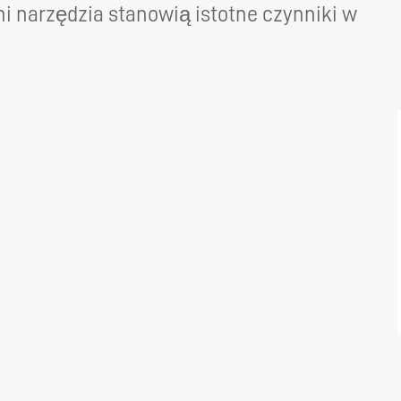
 narzędzia stanowią istotne czynniki w
DRIVING THE SOFTWARE
ENGINEERING DISCIPLINE –
MEET GEORGE
DYNAMIC DESIGN AND
DEVELOPMENT – MEET JENNA
A TECHNICAL JOB IN A
DIVERSE COMPANY – MEET
DANIEL
IT’S ALL IN-HOUSE: GREAT
PEOPLE AND TECHNOLOGY -
MEET MICHAEL
CREATIVE WORK ON THE
CUTTING EDGE – MEET DAVID