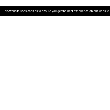
This website uses cookies to ensure you get the best experience on our website
KONTAKT
Rozmowa z naszymi ekspertami
pomoże ci znaleźć dokładnie to, czego
potrzebujesz.
KONTAKT
2026 ANCA | Wszystkie prawa zastrzeżone
|
Regulamin
P