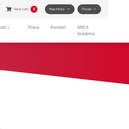
View cart
0
Machines
Polski
ści i
Praca
Kontakt
ANCA
Academy
IA I WYSTAWY
JOBS AT ANCA
WSPARCIE
BENEFITS
GET IN TOUCH
APPRENTICESHIP PROGRAM
SPECIFIC HELP
FIND A LOCATION
MEDIA CONTACT