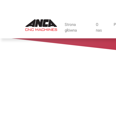
Strona
O
P
główna
nas
AWARDS AND
MAS
ACHIEVEMEN
OP
INDUSTRY AS
AUT
LIFE AT ANCA
ZIN
SUSTAINABILI
AKC
COMMUNITY