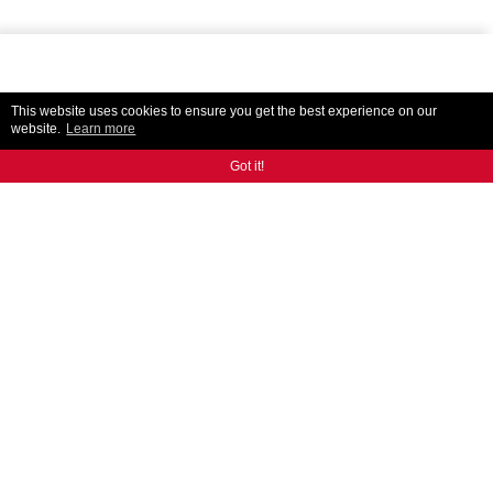
This website uses cookies to ensure you get the best experience on our
website.
Learn more
Got it!
KONTAKT
Rozmowa z naszymi ekspertami pomoże ci znaleźć
dokładnie to, czego potrzebujesz.
KONTAKT
JESTEŚMY NA
INSTAGRAM
FACEBOOK