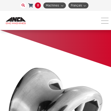
0
Machines
Français