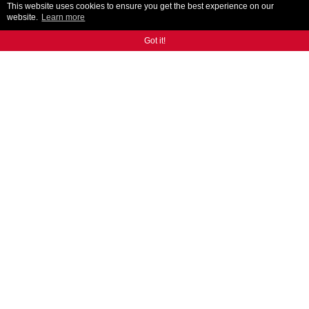
This website uses cookies to ensure you get the best experience on our
website.
Learn more
Got it!
KONTAKT
Rozmowa z naszymi ekspertami pomoże ci znaleźć
dokładnie to, czego potrzebujesz.
KONTAKT
JESTEŚMY NA
INSTAGRAM
FACEBOOK
LINKEDIN
TWITTER
YOUTUBE