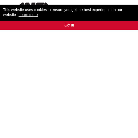
This website uses cookies to ensure you get the best experience on our
website.
Learn more
Got it!
KONTAKT
Rozmowa z naszymi ekspertami pomoże ci znaleźć
dokładnie to, czego potrzebujesz.
KONTAKT
JESTEŚMY NA
INSTAGRAM
FACEBOOK
LINKEDIN
TWITTER